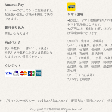
Amazon Pay
Amazonのアカウントに登録された
ヤマト運輸
配送先や支払い方法を利用して決済
できます。
●配達は、ヤマト運輸(株)のクロ
ヤマト宅急便になります。
銀行振り込み
●2万円以上（税別）お買い上げ
は送料無料になります。
前払いとなります
1,900円（北海道、沖縄県）
商品代引き
1,480円（青森県、岩手県、秋田
代引手数料：一律400円（税込）
福岡県、佐賀県、長崎県、大分
※代引き手数料はお客さま負担とな
熊本県、宮崎県、鹿児島県）
りますのでご注意ください。
1,350円（宮城県、山形県、福島
岡山県、広島県、鳥取県、島根
クレジット
山口県、香川県、徳島県、愛媛
高知県）
1,230円（上記以外）
2,230円（沖縄県）
せ
プライバシーポリシー
お支払い方法について
配送方法・送料について
特
Copyright© 2012 陶房独歩炎 All Rights Reserved.