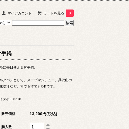
マイアカウント
カートを見る
0
片手鍋
軽に毎日使える片手鍋。
ルクパンとして、スープやシチュー、具沢山の
味噌汁など、和でも洋でもOKです。
イズφ150×h70
13,200円(税込)
販売価格
購入数