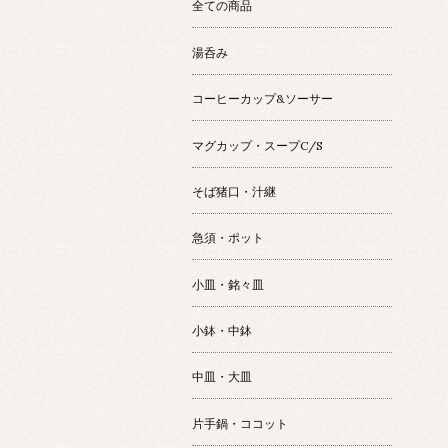
全ての商品
湯呑み
コーヒーカップ&ソーサー
マグカップ・スープC/S
そば猪口・汁継
急須・ポット
小皿・銘々皿
小鉢・中鉢
中皿・大皿
片手鍋・ココット