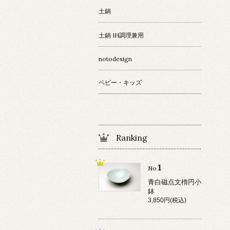
土鍋
土鍋 IH調理兼用
notodesign
ベビー・キッズ
Ranking
1
No.
青白磁点文楕円小
鉢
3,850円(税込)