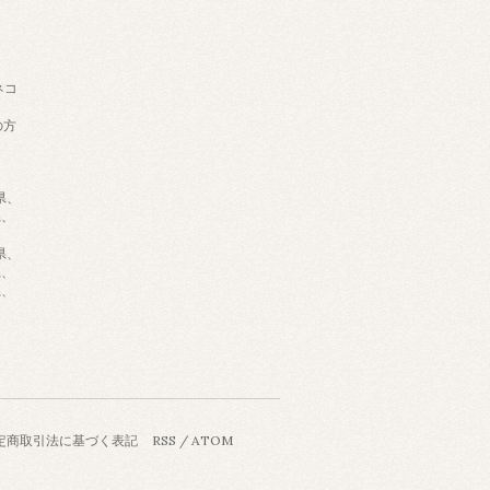
ネコ
の方
県、
県、
県、
県、
県、
定商取引法に基づく表記
RSS
/
ATOM