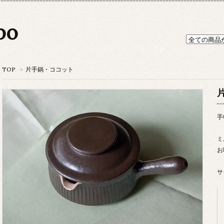
po
TOP
>
片手鍋・ココット
手
ミ
お
サ