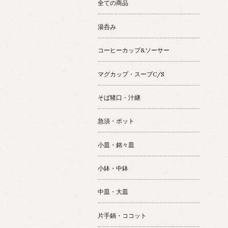
全ての商品
湯呑み
コーヒーカップ&ソーサー
マグカップ・スープC/S
そば猪口・汁継
急須・ポット
小皿・銘々皿
小鉢・中鉢
中皿・大皿
片手鍋・ココット