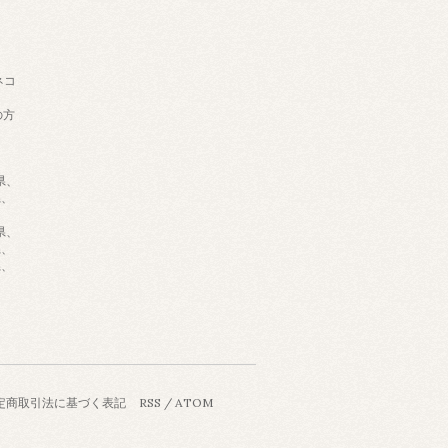
ネコ
の方
県、
県、
県、
県、
県、
定商取引法に基づく表記
RSS
/
ATOM