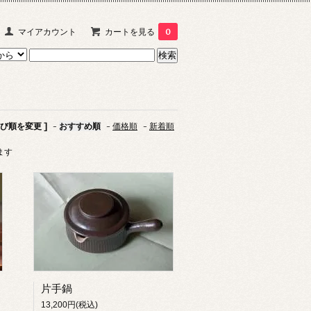
マイアカウント
カートを見る
0
並び順を変更 ]
-
おすすめ順
-
価格順
-
新着順
います
片手鍋
13,200円(税込)