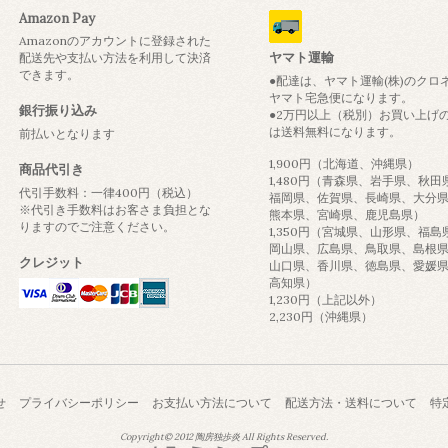
Amazon Pay
Amazonのアカウントに登録された
ヤマト運輸
配送先や支払い方法を利用して決済
できます。
●配達は、ヤマト運輸(株)のクロ
ヤマト宅急便になります。
銀行振り込み
●2万円以上（税別）お買い上げ
は送料無料になります。
前払いとなります
1,900円（北海道、沖縄県）
商品代引き
1,480円（青森県、岩手県、秋田
代引手数料：一律400円（税込）
福岡県、佐賀県、長崎県、大分
※代引き手数料はお客さま負担とな
熊本県、宮崎県、鹿児島県）
りますのでご注意ください。
1,350円（宮城県、山形県、福島
岡山県、広島県、鳥取県、島根
クレジット
山口県、香川県、徳島県、愛媛
高知県）
1,230円（上記以外）
2,230円（沖縄県）
せ
プライバシーポリシー
お支払い方法について
配送方法・送料について
特
Copyright© 2012 陶房独歩炎 All Rights Reserved.