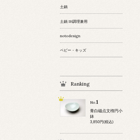
土鍋
土鍋 IH調理兼用
notodesign
ベビー・キッズ
Ranking
1
No.
青白磁点文楕円小
鉢
3,850円(税込)