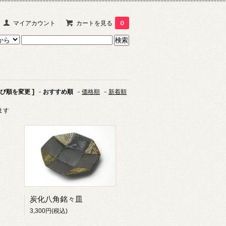
マイアカウント
カートを見る
0
並び順を変更 ]
-
おすすめ順
-
価格順
-
新着順
います
炭化八角銘々皿
3,300円(税込)