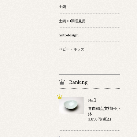
土鍋
土鍋 IH調理兼用
notodesign
ベビー・キッズ
Ranking
1
No.
青白磁点文楕円小
鉢
3,850円(税込)