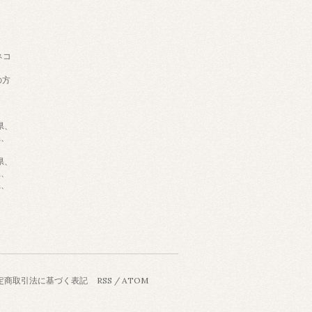
ネコ
の方
県、
県、
県、
県、
県、
定商取引法に基づく表記
RSS
/
ATOM