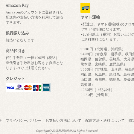
Amazon Pay
Amazonのアカウントに登録された
ヤマト運輸
配送先や支払い方法を利用して決済
できます。
●配達は、ヤマト運輸(株)のクロ
ヤマト宅急便になります。
銀行振り込み
●2万円以上（税別）お買い上げ
は送料無料になります。
前払いとなります
1,900円（北海道、沖縄県）
商品代引き
1,480円（青森県、岩手県、秋田
代引手数料：一律400円（税込）
福岡県、佐賀県、長崎県、大分
※代引き手数料はお客さま負担とな
熊本県、宮崎県、鹿児島県）
りますのでご注意ください。
1,350円（宮城県、山形県、福島
岡山県、広島県、鳥取県、島根
クレジット
山口県、香川県、徳島県、愛媛
高知県）
1,230円（上記以外）
2,230円（沖縄県）
せ
プライバシーポリシー
お支払い方法について
配送方法・送料について
特
Copyright© 2012 陶房独歩炎 All Rights Reserved.