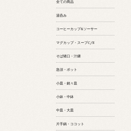
全ての商品
湯呑み
コーヒーカップ&ソーサー
マグカップ・スープC/S
そば猪口・汁継
急須・ポット
小皿・銘々皿
小鉢・中鉢
中皿・大皿
片手鍋・ココット