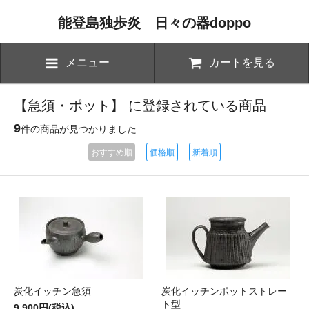
能登島独歩炎 日々の器doppo
メニュー
カートを見る
【急須・ポット】 に登録されている商品
9
件の商品が見つかりました
おすすめ順
価格順
新着順
炭化イッチン急須
炭化イッチンポットストレー
ト型
9,900円(税込)