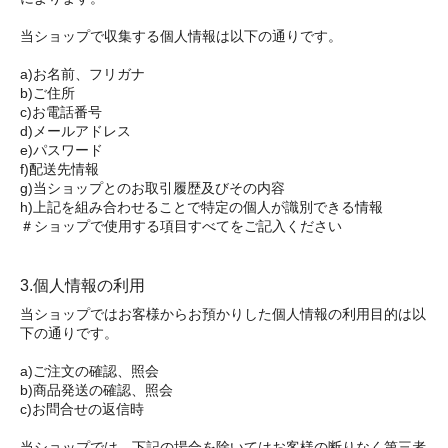
当ショップで収集する個人情報は以下の通りです。
a)お名前、フリガナ
b)ご住所
c)お電話番号
d)メールアドレス
e)パスワード
f)配送先情報
g)当ショップとのお取引履歴及びその内容
h)上記を組み合わせることで特定の個人が識別できる情報
＃ショップで使用する項目すべてをご記入ください
3.個人情報の利用
当ショップではお客様からお預かりした個人情報の利用目的は以
下の通りです。
a)ご注文の確認、照会
b)商品発送の確認、照会
c)お問合せの返信時
当ショップでは、下記の場合を除いてはお客様の断りなく第三者